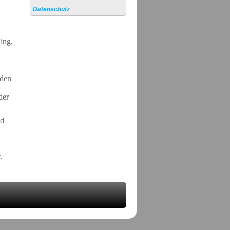
Datenschutz
ing,
nden
der
nd
r
.