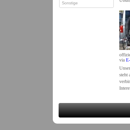
Übung
Sonstige
offizi
via
E
Unser 
steht
verbi
Inter