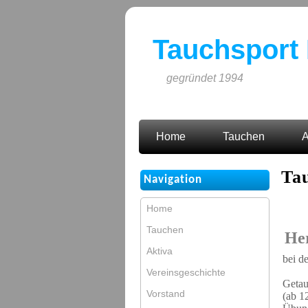
Tauchsport 
gegründet 1994
Home
Tauchen
A
Ta
Navigation
Home
Tauchen
He
Aktiva
bei d
Vereinsgeschichte
Getau
Vorstand
(ab 1