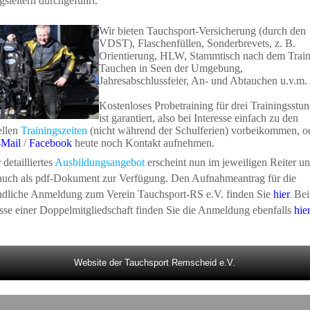
sleitern durchgeführt.
Wir bieten
Tauchsport-Versicherung (durch den
VDST), Flaschenfüllen, Sonderbrevets, z. B.
Orientierung, HLW, Stammtisch nach dem Train
Tauchen in Seen der Umgebung,
Jahresabschlussfeier, An- und Abtauchen u.v.m.
Kostenloses Probetraining für drei Trainingsstu
ist garantiert, also bei Interesse einfach zu den
ellen
Trainingszeiten
(nicht während der Schulferien) vorbeikommen, o
-Mail
/
Facebook
heute noch Kontakt aufnehmen.
detailliertes
Ausbildungsangebot
erscheint nun im jeweiligen Reiter u
 auch als pdf-Dokument zur Verfügung. Den Aufnahmeantrag für die
ndliche Anmeldung zum Verein Tauchsport-RS e.V. finden Sie
hier
Bei
.
esse einer Doppelmitgliedschaft finden Sie die Anmeldung ebenfalls
hie
Website der Tauchsport Remscheid e.V.